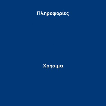
Πληροφορίες
Τηλεφωνικός Κατάλογος
e-Ραντεβού
e-Αποτελέσματα
Αιτήσεις Πολιτών
Επικοινωνία
Χρήσιμα
Πολιτική Απορρήτου
Πολιτική Cookies
Προσβασιμότητα
Χάρτης Ιστοσελίδας