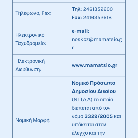
Τηλ:
2461352600
Τηλέφωνο, Fax:
Fax:
2416352618
e-mail:
Hλεκτρονικό
noskoz@mamatsio.g
Ταχυδρομείο:
r
Ηλεκτρονική
www.mamatsio.gr
Διεύθυνση:
Νομικό Πρόσωπο
Δημοσίου Δικαίου
(Ν.Π.Δ.Δ) το οποίο
διέπεται από τον
νόμο
3329/2005
και
Νομική Μορφή:
υπόκειται στον
έλεγχο και την