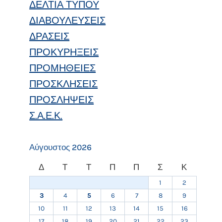
ΔΕΛΤΙΑ ΤΥΠΟΥ
ΔΙΑΒΟΥΛΕΥΣΕΙΣ
ΔΡΑΣΕΙΣ
ΠΡΟΚΥΡΗΞΕΙΣ
ΠΡΟΜΗΘΕΙΕΣ
ΠΡΟΣΚΛΗΣΕΙΣ
ΠΡΟΣΛΗΨΕΙΣ
Σ.Α.Ε.Κ.
Αύγουστος 2026
Δ
Τ
Τ
Π
Π
Σ
Κ
1
2
3
4
5
6
7
8
9
10
11
12
13
14
15
16
17
18
19
20
21
22
23