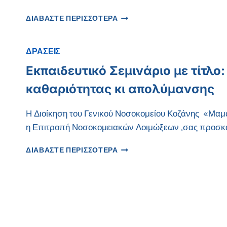
ΠΡΟΣΚΛΗΣΗ
ΔΙΑΒΑΣΤΕ ΠΕΡΙΣΣΟΤΕΡΑ
ΓΙΑ
ΣΥΜΜΕΤΟΧΗ
ΣΤΗΝ
ΔΡΑΣΕΙΣ
5Η
Εκπαιδευτικό Σεμινάριο με τίτλο
ΝΟΣΗΛΕΥΤΙΚΗ
ΔΙΗΜΕΡΙΔΑ
καθαριότητας κι απολύμανσης
ΔΥΤΙΚΗΣ
ΜΑΚΕΔΟΝΙΑΣ
ΝΥ
Η Διοίκηση του Γενικού Νοσοκομείου Κοζάνης «Μαμά
ΓΝ
η Επιτροπή Νοσοκομειακών Λοιμώξεων ,σας προσκα
ΚΟΖΑΝΗΣ
20-
ΕΚΠΑΙΔΕΥΤΙΚΌ
ΔΙΑΒΑΣΤΕ ΠΕΡΙΣΣΟΤΕΡΑ
21
ΣΕΜΙΝΆΡΙΟ
ΜΑΡΤΙΟΥ
ΜΕ
2025
ΤΊΤΛΟ:
ΝΕΌΤΕΡΕΣ
ΠΡΟΣΕΓΓΊΣΕΙΣ
ΣΕ
ΘΈΜΑΤΑ