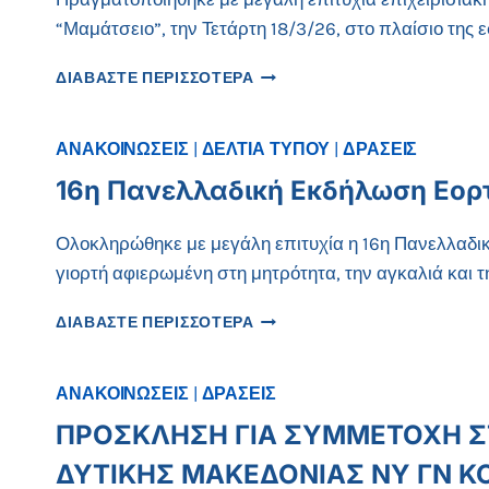
ΚΟΖΆΝΗΣ
“Μαμάτσειο”, την Τετάρτη 18/3/26, στο πλαίσιο της
ΕΠΙΧΕΙΡΗΣΙΑΚΗ
ΔΙΑΒΑΣΤΕ ΠΕΡΙΣΣΟΤΕΡΑ
ΑΣΚΗΣΗ
ΕΤΟΙΜΟΤΗΤΑΣ
ΣΤΟ
ΑΝΑΚΟΙΝΩΣΕΙΣ
|
ΔΕΛΤΙΑ ΤΥΠΟΥ
|
ΔΡΑΣΕΙΣ
Γ.Ν.
16η Πανελλαδική Εκδήλωση Εορ
ΚΟΖΑΝΗΣ
2026
Ολοκληρώθηκε με μεγάλη επιτυχία η 16η Πανελλαδι
γιορτή αφιερωμένη στη μητρότητα, την αγκαλιά και τ
16Η
ΔΙΑΒΑΣΤΕ ΠΕΡΙΣΣΟΤΕΡΑ
ΠΑΝΕΛΛΑΔΙΚΉ
ΕΚΔΉΛΩΣΗ
ΕΟΡΤΑΣΜΟΎ
ΑΝΑΚΟΙΝΩΣΕΙΣ
|
ΔΡΑΣΕΙΣ
ΘΗΛΑΣΜΟΎ
ΠΡΟΣΚΛΗΣΗ ΓΙΑ ΣΥΜΜΕΤΟΧΗ Σ
ΚΑΙ
ΜΗΤΡΌΤΗΤΑΣ
ΔΥΤΙΚΗΣ ΜΑΚΕΔΟΝΙΑΣ ΝΥ ΓΝ Κ