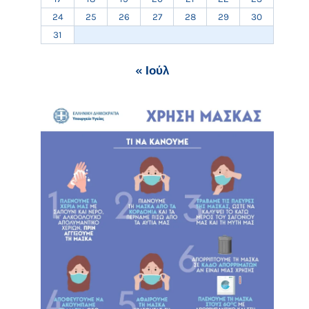
24
25
26
27
28
29
30
31
« Ιούλ