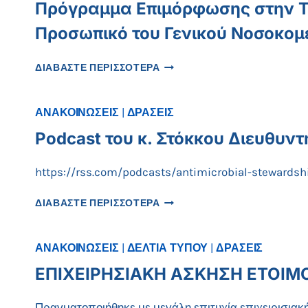
Πρόγραμμα Επιμόρφωσης στην Τε
Προσωπικό του Γενικού Νοσοκομ
ΠΡΌΓΡΑΜΜΑ
ΔΙΑΒΑΣΤΕ ΠΕΡΙΣΣΟΤΕΡΑ
ΕΠΙΜΌΡΦΩΣΗΣ
ΣΤΗΝ
ΤΕΧΝΗΤΉ
ΑΝΑΚΟΙΝΩΣΕΙΣ
|
ΔΡΑΣΕΙΣ
ΝΟΗΜΟΣΎΝΗ
Podcast του κ. Στόκκου Διευθυν
(AI)
ΓΙΑ
ΤΟ
https://rss.com/podcasts/antimicrobial-stewards
ΠΡΟΣΩΠΙΚΌ
ΤΟΥ
PODCAST
ΔΙΑΒΑΣΤΕ ΠΕΡΙΣΣΟΤΕΡΑ
ΓΕΝΙΚΟΎ
ΤΟΥ
ΝΟΣΟΚΟΜΕΊΟΥ
Κ.
ΚΟΖΆΝΗΣ
ΣΤΌΚΚΟΥ
ΑΝΑΚΟΙΝΩΣΕΙΣ
|
ΔΕΛΤΙΑ ΤΥΠΟΥ
|
ΔΡΑΣΕΙΣ
«ΜΑΜΆΤΣΕΙΟ»
ΔΙΕΥΘΥΝΤΉ
ΕΠΙΧΕΙΡΗΣΙΑΚΗ ΑΣΚΗΣΗ ΕΤΟΙΜΟ
ΜΕΘ
ΤΟΥ
ΝΟΣΟΚΟΜΕΊΟΥ
Πραγματοποιήθηκε με μεγάλη επιτυχία επιχειρισιακ