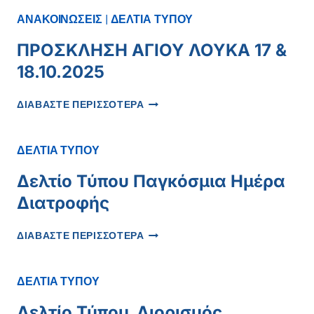
21_10_2025
ΑΝΑΚΟΙΝΩΣΕΙΣ
|
ΔΕΛΤΙΑ ΤΥΠΟΥ
ΠΡΟΣΚΛΗΣΗ ΑΓΙΟΥ ΛΟΥΚΑ 17 &
18.10.2025
ΠΡΟΣΚΛΗΣΗ
ΔΙΑΒΑΣΤΕ ΠΕΡΙΣΣΟΤΕΡΑ
ΑΓΙΟΥ
ΛΟΥΚΑ
17
ΔΕΛΤΙΑ ΤΥΠΟΥ
&
18.10.2025
Δελτίο Τύπου Παγκόσμια Ημέρα
Διατροφής
ΔΕΛΤΊΟ
ΔΙΑΒΑΣΤΕ ΠΕΡΙΣΣΟΤΕΡΑ
ΤΎΠΟΥ
ΠΑΓΚΌΣΜΙΑ
ΗΜΈΡΑ
ΔΕΛΤΙΑ ΤΥΠΟΥ
ΔΙΑΤΡΟΦΉΣ
Δελτίο Τύπου_Διορισμός