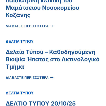
παιδιατρική κλινική του
Μαμάτσειου Νοσοκομείου
Κοζάνης
ΕΥΧΑΡΙΣΤΉΡΙΑ
ΔΙΑΒΑΣΤΕ ΠΕΡΙΣΣΟΤΕΡΑ
ΕΠΙΣΤΟΛΉ
ΣΤΗΝ
ΠΑΙΔΙΑΤΡΙΚΉ
ΔΕΛΤΙΑ ΤΥΠΟΥ
ΚΛΙΝΙΚΉ
ΤΟΥ
Δελτίο Τύπου – Καθοδηγούμενη
ΜΑΜΆΤΣΕΙΟΥ
Βιοψία Ήπατος στο Ακτινολογικό
ΝΟΣΟΚΟΜΕΊΟΥ
ΚΟΖΆΝΗΣ
Τμήμα
ΔΕΛΤΊΟ
ΔΙΑΒΑΣΤΕ ΠΕΡΙΣΣΟΤΕΡΑ
ΤΎΠΟΥ
–
ΚΑΘΟΔΗΓΟΎΜΕΝΗ
ΔΕΛΤΙΑ ΤΥΠΟΥ
ΒΙΟΨΊΑ
ΉΠΑΤΟΣ
ΔΕΛΤΙΟ ΤΥΠΟΥ 20/10/25