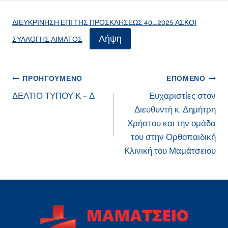
ΔΙΕΥΚΡΙΝΗΣΗ ΕΠΙ ΤΗΣ ΠΡΟΣΚΛΗΣΕΩΣ 40_2025 ΑΣΚΟΙ
Λήψη
ΣΥΛΛΟΓΗΣ ΑΙΜΑΤΟΣ
Πλοήγηση
ΠΡΟΗΓΟΎΜΕΝΟ
ΕΠΌΜΕΝΟ
ΔΕΛΤΙΟ ΤΥΠΟΥ Κ – Δ
Ευχαριστίες στον
άρθρων
Διευθυντή κ. Δημήτρη
Χρήστου και την ομάδα
του στην Ορθοπαιδική
Κλινική του Μαμάτσειου