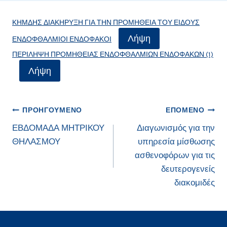
ΚΗΜΔΗΣ ΔΙΑΚΗΡΥΞΗ ΓΙΑ ΤΗΝ ΠΡΟΜΗΘΕΙΑ ΤΟΥ ΕΙΔΟΥΣ
Λήψη
ΕΝΔΟΦΘΑΛΜΙΟΙ ΕΝΔΟΦΑΚΟΙ
ΠΕΡΙΛΗΨΗ ΠΡΟΜΗΘΕΙΑΣ ΕΝΔΟΦΘΑΛΜΙΩΝ ΕΝΔΟΦΑΚΩΝ (1)
Λήψη
Πλοήγηση
ΠΡΟΗΓΟΎΜΕΝΟ
ΕΠΌΜΕΝΟ
ΕΒΔΟΜΑΔΑ ΜΗΤΡΙΚΟΥ
Διαγωνισμός για την
άρθρων
ΘΗΛΑΣΜΟΥ
υπηρεσία μίσθωσης
ασθενοφόρων για τις
δευτερογενείς
διακομιδές