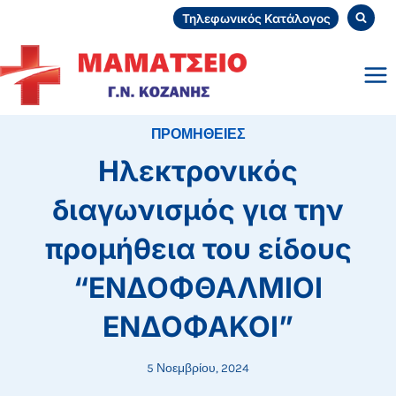
Skip
Τηλεφωνικός Κατάλογος
to
content
ΠΡΟΜΗΘΕΙΕΣ
Ηλεκτρονικός
διαγωνισμός για την
προμήθεια του είδους
“ΕΝΔΟΦΘΑΛΜΙΟΙ
ΕΝΔΟΦΑΚΟΙ”
5 Νοεμβρίου, 2024