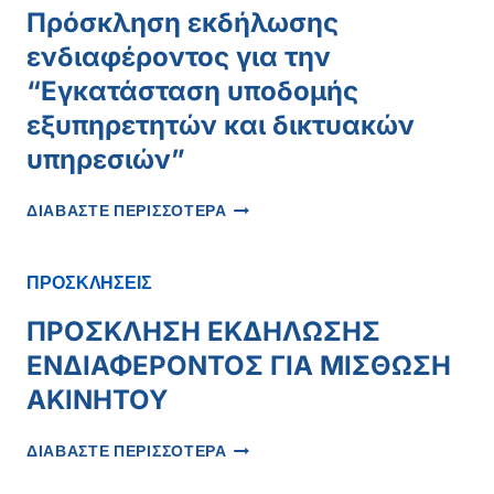
ΠΡΟΜΉΘΕΙΑ
Πρόσκληση εκδήλωσης
ΣΥΣΤΉΜΑΤΟΣ
ενδιαφέροντος για την
ΕΝΊΣΧΥΣΗΣ
ΤΗΣ
“Εγκατάσταση υποδομής
ΚΥΒΕΡΝΟΑΣΦΆΛΕΙΑΣ
εξυπηρετητών και δικτυακών
(NIS2)
υπηρεσιών”
ΠΡΌΣΚΛΗΣΗ
ΔΙΑΒΑΣΤΕ ΠΕΡΙΣΣΟΤΕΡΑ
ΕΚΔΉΛΩΣΗΣ
ΕΝΔΙΑΦΈΡΟΝΤΟΣ
ΓΙΑ
ΠΡΟΣΚΛΗΣΕΙΣ
ΤΗΝ
“ΕΓΚΑΤΆΣΤΑΣΗ
ΠΡΟΣΚΛΗΣΗ ΕΚΔΗΛΩΣΗΣ
ΥΠΟΔΟΜΉΣ
ΕΝΔΙΑΦΕΡΟΝΤΟΣ ΓΙΑ ΜΙΣΘΩΣΗ
ΕΞΥΠΗΡΕΤΗΤΏΝ
ΚΑΙ
ΑΚΙΝΗΤΟΥ
ΔΙΚΤΥΑΚΏΝ
ΥΠΗΡΕΣΙΏΝ”
ΠΡΟΣΚΛΗΣΗ
ΔΙΑΒΑΣΤΕ ΠΕΡΙΣΣΟΤΕΡΑ
ΕΚΔΗΛΩΣΗΣ
ΕΝΔΙΑΦΕΡΟΝΤΟΣ