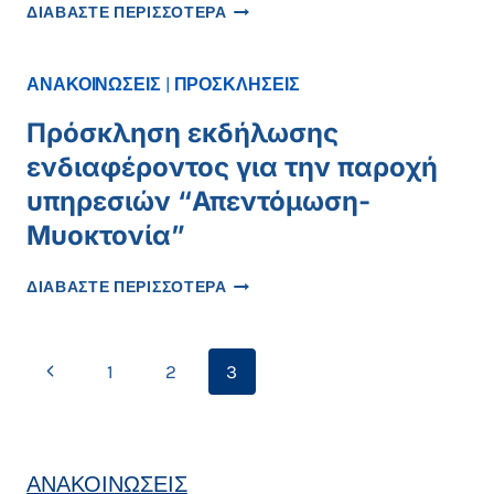
ΠΡΟΣΚΛΗΣΗ
ΔΙΑΒΑΣΤΕ ΠΕΡΙΣΣΟΤΕΡΑ
ΓΙΑ
ΤΗΝ
ΑΝΑΘΕΣΗ
ΑΝΑΚΟΙΝΩΣΕΙΣ
|
ΠΡΟΣΚΛΗΣΕΙΣ
ΕΤΗΣΙΑΣ
ΥΠΟΣΤΗΡΙΞΗΣ
Πρόσκληση εκδήλωσης
ΜΟΝΑΔΑΣ
ενδιαφέροντος για την παροχή
ΕΣΩΤΕΡΙΚΟΥ
ΕΛΕΓΧΟΥ
υπηρεσιών “Απεντόμωση-
Μυοκτονία”
ΠΡΌΣΚΛΗΣΗ
ΔΙΑΒΑΣΤΕ ΠΕΡΙΣΣΟΤΕΡΑ
ΕΚΔΉΛΩΣΗΣ
ΕΝΔΙΑΦΈΡΟΝΤΟΣ
ΓΙΑ
Page
Previous
1
2
3
ΤΗΝ
ΠΑΡΟΧΉ
navigation
Page
ΥΠΗΡΕΣΙΏΝ
“ΑΠΕΝΤΌΜΩΣΗ-
ΜΥΟΚΤΟΝΊΑ”
ΑΝΑΚΟΙΝΩΣΕΙΣ