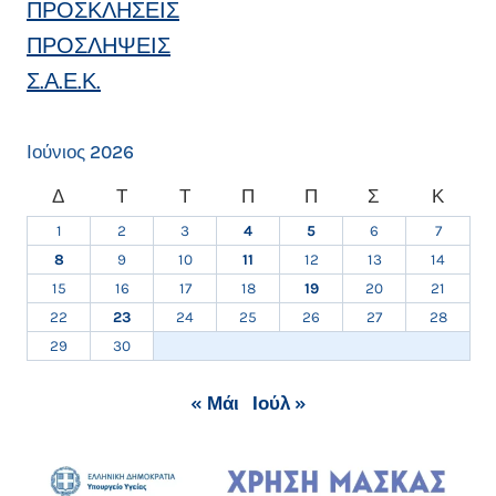
ΠΡΟΣΚΛΗΣΕΙΣ
ΠΡΟΣΛΗΨΕΙΣ
Σ.Α.Ε.Κ.
Ιούνιος 2026
Δ
Τ
Τ
Π
Π
Σ
Κ
1
2
3
4
5
6
7
8
9
10
11
12
13
14
15
16
17
18
19
20
21
22
23
24
25
26
27
28
29
30
« Μάι
Ιούλ »