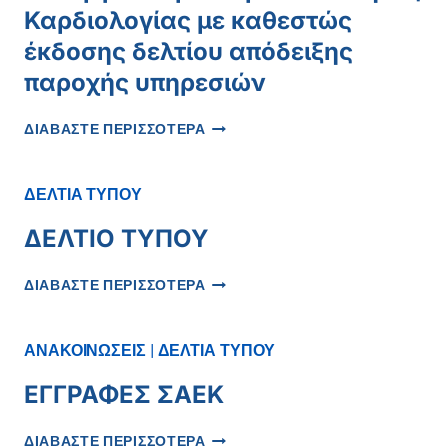
Καρδιολογίας με καθεστώς
έκδοσης δελτίου απόδειξης
παροχής υπηρεσιών
ΠΡΌΣΚΛΗΣΗ
ΔΙΑΒΑΣΤΕ ΠΕΡΙΣΣΟΤΕΡΑ
ΕΝΔΙΑΦΈΡΟΝΤΟΣ
ΓΙΑ
ΣΥΝΕΡΓΑΣΊΑ
ΔΕΛΤΙΑ ΤΥΠΟΥ
ΜΕ
ΙΑΤΡΌ
ΔΕΛΤΙΟ ΤΥΠΟΥ
ΕΙΔΙΚΌΤΗΤΑΣ
ΚΑΡΔΙΟΛΟΓΊΑΣ
ΔΕΛΤΙΟ
ΔΙΑΒΑΣΤΕ ΠΕΡΙΣΣΟΤΕΡΑ
ΜΕ
ΤΥΠΟΥ
ΚΑΘΕΣΤΏΣ
ΈΚΔΟΣΗΣ
ΑΝΑΚΟΙΝΩΣΕΙΣ
|
ΔΕΛΤΙΑ ΤΥΠΟΥ
ΔΕΛΤΊΟΥ
ΑΠΌΔΕΙΞΗΣ
ΕΓΓΡΑΦΕΣ ΣΑΕΚ
ΠΑΡΟΧΉΣ
ΥΠΗΡΕΣΙΏΝ
ΕΓΓΡΑΦΕΣ
ΔΙΑΒΑΣΤΕ ΠΕΡΙΣΣΟΤΕΡΑ