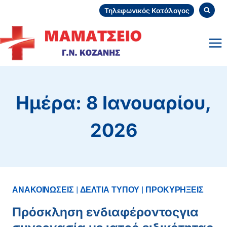
Skip
Τηλεφωνικός Κατάλογος
to
content
Ημέρα: 8 Ιανουαρίου,
2026
ΑΝΑΚΟΙΝΩΣΕΙΣ
|
ΔΕΛΤΙΑ ΤΥΠΟΥ
|
ΠΡΟΚΥΡΗΞΕΙΣ
Πρόσκληση ενδιαφέροντοςγια