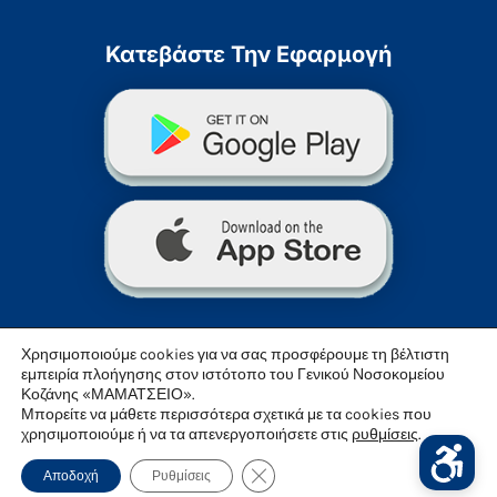
Κατεβάστε Την Εφαρμογή
Χρησιμοποιούμε cookies για να σας προσφέρουμε τη βέλτιστη
εμπειρία πλοήγησης στον ιστότοπο του Γενικού Νοσοκομείου
Κοζάνης «ΜΑΜΑΤΣΕΙΟ».
Μπορείτε να μάθετε περισσότερα σχετικά με τα cookies που
© 2026 «Μαμάτσειο» Γενικό Νοσοκομείο Κοζάνης
χρησιμοποιούμε ή να τα απενεργοποιήσετε στις
ρυθμίσεις
.
Κλείσιμο Του Cookie Banner Για
Αποδοχή
Ρυθμίσεις