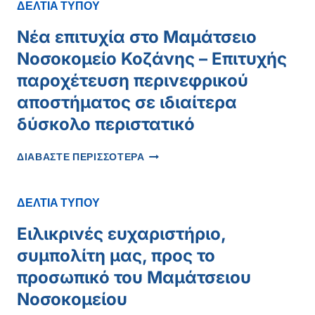
ΠΕΡΙΦΕΡΕΙΑΡΧΗ
ΔΕΛΤΙΑ ΤΥΠΟΥ
Νέα επιτυχία στο Μαμάτσειο
Νοσοκομείο Κοζάνης – Επιτυχής
παροχέτευση περινεφρικού
αποστήματος σε ιδιαίτερα
δύσκολο περιστατικό
ΝΈΑ
ΔΙΑΒΑΣΤΕ ΠΕΡΙΣΣΟΤΕΡΑ
ΕΠΙΤΥΧΊΑ
ΣΤΟ
ΜΑΜΆΤΣΕΙΟ
ΔΕΛΤΙΑ ΤΥΠΟΥ
ΝΟΣΟΚΟΜΕΊΟ
ΚΟΖΆΝΗΣ
Ειλικρινές ευχαριστήριο,
–
συμπολίτη μας, προς το
ΕΠΙΤΥΧΉΣ
ΠΑΡΟΧΈΤΕΥΣΗ
προσωπικό του Μαμάτσειου
ΠΕΡΙΝΕΦΡΙΚΟΎ
Νοσοκομείου
ΑΠΟΣΤΉΜΑΤΟΣ