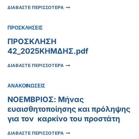
ΣΕ
ΕΙΛΙΚΡΙΝΈΣ
ΙΔΙΑΊΤΕΡΑ
ΔΙΑΒΑΣΤΕ ΠΕΡΙΣΣΟΤΕΡΑ
ΕΥΧΑΡΙΣΤΉΡΙΟ,
ΔΎΣΚΟΛΟ
ΣΥΜΠΟΛΊΤΗ
ΠΕΡΙΣΤΑΤΙΚΌ
ΜΑΣ,
ΠΡΟΣΚΛΗΣΕΙΣ
ΠΡΟΣ
ΤΟ
ΠΡΟΣΚΛΗΣΗ
ΠΡΟΣΩΠΙΚΌ
42_2025ΚΗΜΔΗΣ.pdf
ΤΟΥ
ΜΑΜΆΤΣΕΙΟΥ
ΠΡΟΣΚΛΗΣΗ
ΝΟΣΟΚΟΜΕΊΟΥ
ΔΙΑΒΑΣΤΕ ΠΕΡΙΣΣΟΤΕΡΑ
42_2025ΚΗΜΔΗΣ.PDF
ΑΝΑΚΟΙΝΩΣΕΙΣ
ΝΟΕΜΒΡΙΟΣ: Μήνας
ευαισθητοποίησης και πρόληψης
για τον καρκίνο του προστάτη
ΝΟΕΜΒΡΙΟΣ:
ΔΙΑΒΑΣΤΕ ΠΕΡΙΣΣΟΤΕΡΑ
ΜΉΝΑΣ