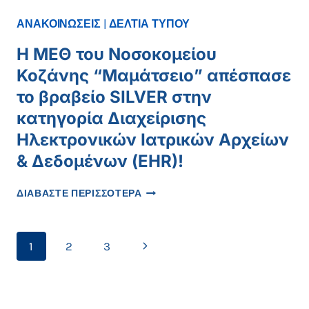
ΒΡΑΒΕΥΣΗΣ
ΜΌΝΙΜΕΣ
ΜΕΘ
ΠΡΟΣΛΉΨΕΙΣ
ΑΝΑΚΟΙΝΩΣΕΙΣ
|
ΔΕΛΤΙΑ ΤΥΠΟΥ
Η ΜΕΘ του Νοσοκομείου
Κοζάνης “Μαμάτσειο” απέσπασε
το βραβείο SILVER στην
κατηγορία Διαχείρισης
Ηλεκτρονικών Ιατρικών Αρχείων
& Δεδομένων (EHR)!
Η
ΔΙΑΒΑΣΤΕ ΠΕΡΙΣΣΟΤΕΡΑ
ΜΕΘ
ΤΟΥ
ΝΟΣΟΚΟΜΕΊΟΥ
Page
Next
1
2
3
ΚΟΖΆΝΗΣ
“ΜΑΜΆΤΣΕΙΟ”
navigation
Page
ΑΠΈΣΠΑΣΕ
ΤΟ
ΒΡΑΒΕΊΟ