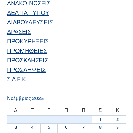
ΑΝΑΚΟΙΝΩΣΕΙΣ
SILVER
ΣΤΗΝ
ΔΕΛΤΙΑ ΤΥΠΟΥ
ΚΑΤΗΓΟΡΊΑ
ΔΙΑΒΟΥΛΕΥΣΕΙΣ
ΔΙΑΧΕΊΡΙΣΗΣ
ΗΛΕΚΤΡΟΝΙΚΏΝ
ΔΡΑΣΕΙΣ
ΙΑΤΡΙΚΏΝ
ΠΡΟΚΥΡΗΞΕΙΣ
ΑΡΧΕΊΩΝ
&
ΠΡΟΜΗΘΕΙΕΣ
ΔΕΔΟΜΈΝΩΝ
ΠΡΟΣΚΛΗΣΕΙΣ
(EHR)!
ΠΡΟΣΛΗΨΕΙΣ
Σ.Α.Ε.Κ.
Νοέμβριος 2025
Δ
Τ
Τ
Π
Π
Σ
Κ
1
2
3
4
5
6
7
8
9