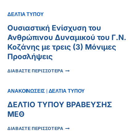
ΕΥΑΙΣΘΗΤΟΠΟΊΗΣΗΣ
ΚΑΙ
ΔΕΛΤΙΑ ΤΥΠΟΥ
ΠΡΌΛΗΨΗΣ
ΓΙΑ
Ουσιαστική Ενίσχυση του
ΤΟΝ
Ανθρώπινου Δυναμικού του Γ.Ν.
ΚΑΡΚΊΝΟ
ΤΟΥ
Κοζάνης με τρεις (3) Μόνιμες
ΠΡΟΣΤΆΤΗ
Προσλήψεις
ΟΥΣΙΑΣΤΙΚΉ
ΔΙΑΒΑΣΤΕ ΠΕΡΙΣΣΟΤΕΡΑ
ΕΝΊΣΧΥΣΗ
ΤΟΥ
ΑΝΘΡΏΠΙΝΟΥ
ΑΝΑΚΟΙΝΩΣΕΙΣ
|
ΔΕΛΤΙΑ ΤΥΠΟΥ
ΔΥΝΑΜΙΚΟΎ
ΤΟΥ
ΔΕΛΤΙΟ ΤΥΠΟΥ ΒΡΑΒΕΥΣΗΣ
Γ.Ν.
ΜΕΘ
ΚΟΖΆΝΗΣ
ΜΕ
ΔΕΛΤΙΟ
ΤΡΕΙΣ
ΔΙΑΒΑΣΤΕ ΠΕΡΙΣΣΟΤΕΡΑ
ΤΥΠΟΥ
(3)