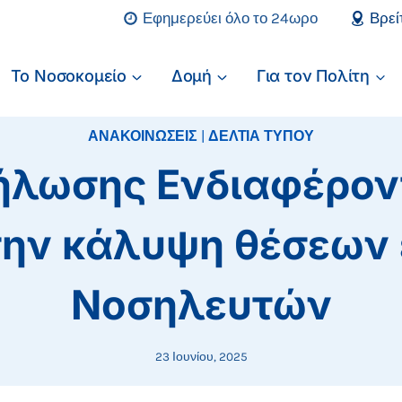
Εφημερεύει όλο το 24ωρο
Βρεί
Το Νοσοκομείο
Δομή
Για τον Πολίτη
ΑΝΑΚΟΙΝΩΣΕΙΣ
|
ΔΕΛΤΙΑ ΤΥΠΟΥ
ήλωσης Ενδιαφέροντ
την κάλυψη θέσεων
Νοσηλευτών
23 Ιουνίου, 2025