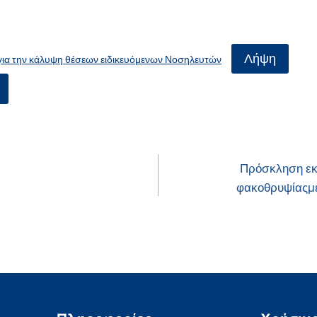
Λήψη
ια την κάλυψη θέσεων ειδικευόμενων Νοσηλευτών
Πρόσκληση εκ
φακοθρυψίαςμε 