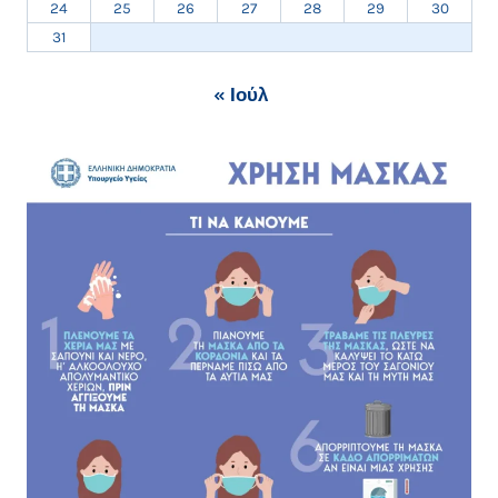
24
25
26
27
28
29
30
31
« Ιούλ