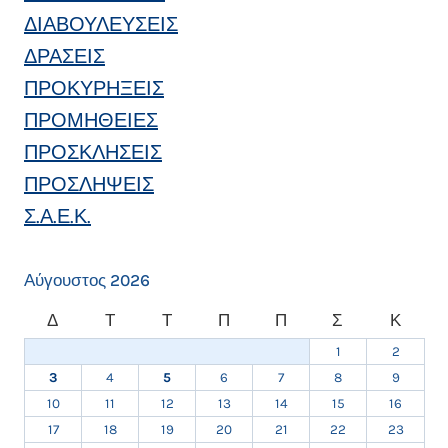
ΔΙΑΒΟΥΛΕΥΣΕΙΣ
ΔΡΑΣΕΙΣ
ΠΡΟΚΥΡΗΞΕΙΣ
ΠΡΟΜΗΘΕΙΕΣ
ΠΡΟΣΚΛΗΣΕΙΣ
ΠΡΟΣΛΗΨΕΙΣ
Σ.Α.Ε.Κ.
Αύγουστος 2026
Δ
Τ
Τ
Π
Π
Σ
Κ
1
2
3
4
5
6
7
8
9
10
11
12
13
14
15
16
17
18
19
20
21
22
23