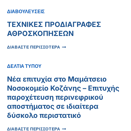
Χ
Α
ΔΙΑΒΟΥΛΕΥΣΕΙΣ
Ρ
Ι
ΤΕΧΝΙΚΕΣ ΠΡΟΔΙΑΓΡΑΦΕΣ
Σ
ΑΘΡΟΣΚΟΠΗΣΕΩΝ
Τ
Η
ΤΕΧΝΙΚΕΣ
Ρ
ΔΙΑΒΑΣΤΕ ΠΕΡΙΣΣΟΤΕΡΑ
ΠΡΟΔΙΑΓΡΑΦΕΣ
Ι
ΑΘΡΟΣΚΟΠΗΣΕΩΝ
Ο
ΠΕΡΙΦΕΡΕΙΑΡΧΗ
ΔΕΛΤΙΑ ΤΥΠΟΥ
Νέα επιτυχία στο Μαμάτσειο
Νοσοκομείο Κοζάνης – Επιτυχής
παροχέτευση περινεφρικού
αποστήματος σε ιδιαίτερα
δύσκολο περιστατικό
ΝΈΑ
ΔΙΑΒΑΣΤΕ ΠΕΡΙΣΣΟΤΕΡΑ