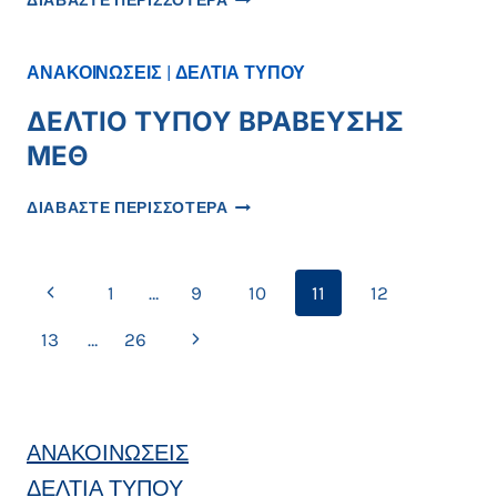
ΔΙΑΒΑΣΤΕ ΠΕΡΙΣΣΟΤΕΡΑ
ΕΝΊΣΧΥΣΗ
ΤΟΥ
ΑΝΘΡΏΠΙΝΟΥ
ΑΝΑΚΟΙΝΩΣΕΙΣ
|
ΔΕΛΤΙΑ ΤΥΠΟΥ
ΔΥΝΑΜΙΚΟΎ
ΤΟΥ
ΔΕΛΤΙΟ ΤΥΠΟΥ ΒΡΑΒΕΥΣΗΣ
Γ.Ν.
ΜΕΘ
ΚΟΖΆΝΗΣ
ΜΕ
ΔΕΛΤΙΟ
ΤΡΕΙΣ
ΔΙΑΒΑΣΤΕ ΠΕΡΙΣΣΟΤΕΡΑ
ΤΥΠΟΥ
(3)
ΒΡΑΒΕΥΣΗΣ
ΜΌΝΙΜΕΣ
ΜΕΘ
ΠΡΟΣΛΉΨΕΙΣ
Page
Previous
1
…
9
10
11
12
navigation
Page
Next
13
…
26
Page
ΑΝΑΚΟΙΝΩΣΕΙΣ
ΔΕΛΤΙΑ ΤΥΠΟΥ