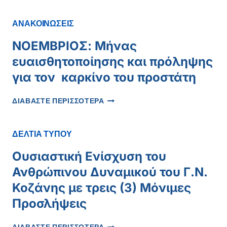
ΑΝΑΚΟΙΝΩΣΕΙΣ
ΝΟΕΜΒΡΙΟΣ: Μήνας
ευαισθητοποίησης και πρόληψης
για τον καρκίνο του προστάτη
ΝΟΕΜΒΡΙΟΣ:
ΔΙΑΒΑΣΤΕ ΠΕΡΙΣΣΟΤΕΡΑ
ΜΉΝΑΣ
ΕΥΑΙΣΘΗΤΟΠΟΊΗΣΗΣ
ΚΑΙ
ΔΕΛΤΙΑ ΤΥΠΟΥ
ΠΡΌΛΗΨΗΣ
ΓΙΑ
Ουσιαστική Ενίσχυση του
ΤΟΝ
Ανθρώπινου Δυναμικού του Γ.Ν.
ΚΑΡΚΊΝΟ
ΤΟΥ
Κοζάνης με τρεις (3) Μόνιμες
ΠΡΟΣΤΆΤΗ
Προσλήψεις
ΟΥΣΙΑΣΤΙΚΉ