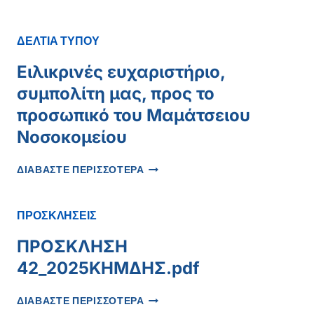
ΕΠΙΤΥΧΊΑ
ΣΤΟ
ΜΑΜΆΤΣΕΙΟ
ΔΕΛΤΙΑ ΤΥΠΟΥ
ΝΟΣΟΚΟΜΕΊΟ
ΚΟΖΆΝΗΣ
Ειλικρινές ευχαριστήριο,
–
συμπολίτη μας, προς το
ΕΠΙΤΥΧΉΣ
ΠΑΡΟΧΈΤΕΥΣΗ
προσωπικό του Μαμάτσειου
ΠΕΡΙΝΕΦΡΙΚΟΎ
Νοσοκομείου
ΑΠΟΣΤΉΜΑΤΟΣ
ΣΕ
ΕΙΛΙΚΡΙΝΈΣ
ΙΔΙΑΊΤΕΡΑ
ΔΙΑΒΑΣΤΕ ΠΕΡΙΣΣΟΤΕΡΑ
ΕΥΧΑΡΙΣΤΉΡΙΟ,
ΔΎΣΚΟΛΟ
ΣΥΜΠΟΛΊΤΗ
ΠΕΡΙΣΤΑΤΙΚΌ
ΜΑΣ,
ΠΡΟΣΚΛΗΣΕΙΣ
ΠΡΟΣ
ΤΟ
ΠΡΟΣΚΛΗΣΗ
ΠΡΟΣΩΠΙΚΌ
42_2025ΚΗΜΔΗΣ.pdf
ΤΟΥ
ΜΑΜΆΤΣΕΙΟΥ
ΠΡΟΣΚΛΗΣΗ
ΝΟΣΟΚΟΜΕΊΟΥ
ΔΙΑΒΑΣΤΕ ΠΕΡΙΣΣΟΤΕΡΑ
42_2025ΚΗΜΔΗΣ.PDF