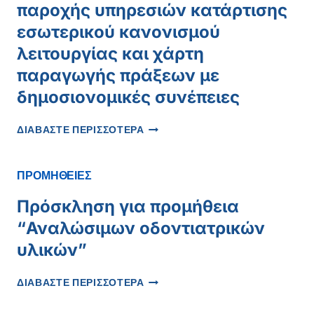
παροχής υπηρεσιών κατάρτισης
ΚΑΤΑΚΛΊΣΕΩΝ
εσωτερικού κανονισμού
λειτουργίας και χάρτη
παραγωγής πράξεων με
δημοσιονομικές συνέπειες
ΠΡΌΣΚΛΗΣΗ
ΔΙΑΒΑΣΤΕ ΠΕΡΙΣΣΟΤΕΡΑ
ΓΙΑ
ΤΗΝ
ΑΝΆΘΕΣΗ
ΠΡΟΜΗΘΕΙΕΣ
ΠΑΡΟΧΉΣ
ΥΠΗΡΕΣΙΏΝ
Πρόσκληση για προμήθεια
ΚΑΤΆΡΤΙΣΗΣ
“Αναλώσιμων οδοντιατρικών
ΕΣΩΤΕΡΙΚΟΎ
ΚΑΝΟΝΙΣΜΟΎ
υλικών”
ΛΕΙΤΟΥΡΓΊΑΣ
ΚΑΙ
ΠΡΌΣΚΛΗΣΗ
ΔΙΑΒΑΣΤΕ ΠΕΡΙΣΣΟΤΕΡΑ
ΧΆΡΤΗ
ΓΙΑ
ΠΑΡΑΓΩΓΉΣ
ΠΡΟΜΉΘΕΙΑ