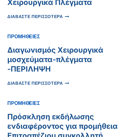
Χειρουργικά Πλέγματα
ΚΑΙ
ΣΥΝΤΉΡΗΣΗΣ
ΔΙΑΚΉΡΥΞΗ
ΗΛΕΚΤΡΟΜΑΓΝΗΤΙΚΏΝ
ΔΙΑΒΑΣΤΕ ΠΕΡΙΣΣΟΤΕΡΑ
ΠΡΟΜΉΘΕΙΑΣ
ΕΓΚΑΤΑΣΤΆΣΕΩΝ”
ΓΙΑ
ΧΕΙΡΟΥΡΓΙΚΆ
ΠΡΟΜΗΘΕΙΕΣ
ΠΛΈΓΜΑΤΑ
Διαγωνισμός Χειρουργικά
μοσχεύματα-πλέγματα
-ΠΕΡΙΛΗΨΗ
ΔΙΑΓΩΝΙΣΜΌΣ
ΔΙΑΒΑΣΤΕ ΠΕΡΙΣΣΟΤΕΡΑ
ΧΕΙΡΟΥΡΓΙΚΆ
ΜΟΣΧΕΎΜΑΤΑ-
ΠΛΈΓΜΑΤΑ
ΠΡΟΜΗΘΕΙΕΣ
-ΠΕΡΙΛΗΨΗ
Πρόσκληση εκδήλωσης
ενδιαφέροντος για προμήθεια
Επιτραπέζιου συγκολλητή