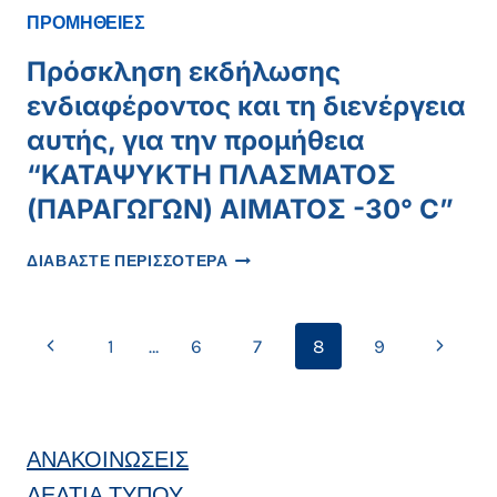
ΠΡΆΞΕΩΝ
“ΑΝΑΛΏΣΙΜΩΝ
ΠΡΟΜΗΘΕΙΕΣ
ΜΕ
ΟΔΟΝΤΙΑΤΡΙΚΏΝ
ΔΗΜΟΣΙΟΝΟΜΙΚΈΣ
ΥΛΙΚΏΝ”
Πρόσκληση εκδήλωσης
ΣΥΝΈΠΕΙΕΣ
ενδιαφέροντος και τη διενέργεια
αυτής, για την προμήθεια
“ΚΑΤΑΨΥΚΤΗ ΠΛΑΣΜΑΤΟΣ
(ΠΑΡΑΓΩΓΩΝ) ΑΙΜΑΤΟΣ -30° C”
ΠΡΌΣΚΛΗΣΗ
ΔΙΑΒΑΣΤΕ ΠΕΡΙΣΣΟΤΕΡΑ
ΕΚΔΉΛΩΣΗΣ
ΕΝΔΙΑΦΈΡΟΝΤΟΣ
ΚΑΙ
Page
Previous
Next
1
…
6
7
8
9
ΤΗ
ΔΙΕΝΈΡΓΕΙΑ
navigation
Page
Page
ΑΥΤΉΣ,
ΓΙΑ
ΤΗΝ
ΑΝΑΚΟΙΝΩΣΕΙΣ
ΠΡΟΜΉΘΕΙΑ
“ΚΑΤΑΨΥΚΤΗ
ΔΕΛΤΙΑ ΤΥΠΟΥ