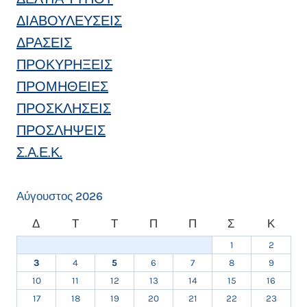
ΠΛΑΣΜΑΤΟΣ
ΔΙΑΒΟΥΛΕΥΣΕΙΣ
(ΠΑΡΑΓΩΓΩΝ)
ΑΙΜΑΤΟΣ
ΔΡΑΣΕΙΣ
-30°
ΠΡΟΚΥΡΗΞΕΙΣ
C”
ΠΡΟΜΗΘΕΙΕΣ
ΠΡΟΣΚΛΗΣΕΙΣ
ΠΡΟΣΛΗΨΕΙΣ
Σ.Α.Ε.Κ.
Αύγουστος 2026
Δ
Τ
Τ
Π
Π
Σ
Κ
1
2
3
4
5
6
7
8
9
10
11
12
13
14
15
16
17
18
19
20
21
22
23