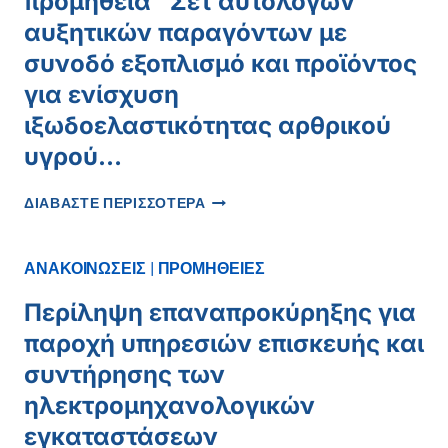
προμήθεια “Σετ αυτόλογων
αυξητικών παραγόντων με
συνοδό εξοπλισμό και προϊόντος
για ενίσχυση
ιξωδοελαστικότητας αρθρικού
υγρού…
ΠΡΌΣΚΛΗΣΗ
ΔΙΑΒΑΣΤΕ ΠΕΡΙΣΣΟΤΕΡΑ
ΓΙΑ
ΔΙΑΒΟΎΛΕΥΣΗ
ΓΙΑ
ΑΝΑΚΟΙΝΩΣΕΙΣ
|
ΠΡΟΜΗΘΕΙΕΣ
ΠΡΟΜΉΘΕΙΑ
“ΣΕΤ
Περίληψη επαναπροκύρηξης για
ΑΥΤΌΛΟΓΩΝ
παροχή υπηρεσιών επισκευής και
ΑΥΞΗΤΙΚΏΝ
ΠΑΡΑΓΌΝΤΩΝ
συντήρησης των
ΜΕ
ηλεκτρομηχανολογικών
ΣΥΝΟΔΌ
εγκαταστάσεων
ΕΞΟΠΛΙΣΜΌ