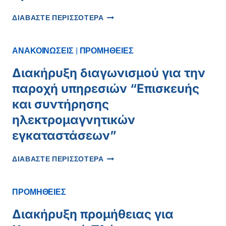
ΚΑΙ
ΠΡΟΪΌΝΤΟΣ
ΠΕΡΊΛΗΨΗ
ΔΙΑΒΑΣΤΕ ΠΕΡΙΣΣΟΤΕΡΑ
ΓΙΑ
ΕΠΑΝΑΠΡΟΚΎΡΗΞΗΣ
ΕΝΊΣΧΥΣΗ
ΓΙΑ
ΙΞΩΔΟΕΛΑΣΤΙΚΌΤΗΤΑΣ
ΠΑΡΟΧΉ
ΑΝΑΚΟΙΝΩΣΕΙΣ
|
ΠΡΟΜΗΘΕΙΕΣ
ΑΡΘΡΙΚΟΎ
ΥΠΗΡΕΣΙΏΝ
ΥΓΡΟΎ…
ΕΠΙΣΚΕΥΉΣ
Διακήρυξη διαγωνισμού για την
ΚΑΙ
παροχή υπηρεσιών “Επισκευής
ΣΥΝΤΉΡΗΣΗΣ
ΤΩΝ
και συντήρησης
ΗΛΕΚΤΡΟΜΗΧΑΝΟΛΟΓΙΚΏΝ
ηλεκτρομαγνητικών
ΕΓΚΑΤΑΣΤΆΣΕΩΝ
εγκαταστάσεων”
ΔΙΑΚΉΡΥΞΗ
ΔΙΑΒΑΣΤΕ ΠΕΡΙΣΣΟΤΕΡΑ
ΔΙΑΓΩΝΙΣΜΟΎ
ΓΙΑ
ΤΗΝ
ΠΡΟΜΗΘΕΙΕΣ
ΠΑΡΟΧΉ
ΥΠΗΡΕΣΙΏΝ
Διακήρυξη προμήθειας για
“ΕΠΙΣΚΕΥΉΣ