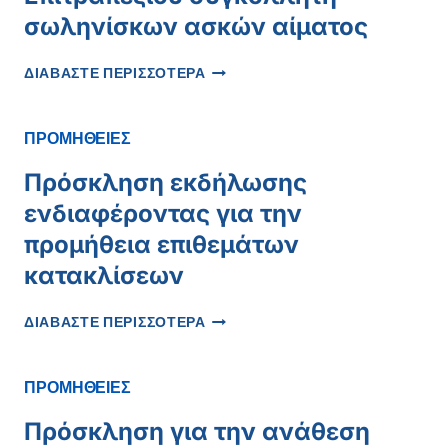
σωληνίσκων ασκών αίματος
ΠΡΌΣΚΛΗΣΗ
ΔΙΑΒΑΣΤΕ ΠΕΡΙΣΣΟΤΕΡΑ
ΕΚΔΉΛΩΣΗΣ
ΕΝΔΙΑΦΈΡΟΝΤΟΣ
ΓΙΑ
ΠΡΟΜΗΘΕΙΕΣ
ΠΡΟΜΉΘΕΙΑ
ΕΠΙΤΡΑΠΈΖΙΟΥ
Πρόσκληση εκδήλωσης
ΣΥΓΚΟΛΛΗΤΉ
ενδιαφέροντας για την
ΣΩΛΗΝΊΣΚΩΝ
ΑΣΚΏΝ
προμήθεια επιθεμάτων
ΑΊΜΑΤΟΣ
κατακλίσεων
ΠΡΌΣΚΛΗΣΗ
ΔΙΑΒΑΣΤΕ ΠΕΡΙΣΣΟΤΕΡΑ
ΕΚΔΉΛΩΣΗΣ
ΕΝΔΙΑΦΈΡΟΝΤΑΣ
ΓΙΑ
ΠΡΟΜΗΘΕΙΕΣ
ΤΗΝ
ΠΡΟΜΉΘΕΙΑ
Πρόσκληση για την ανάθεση
ΕΠΙΘΕΜΆΤΩΝ