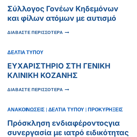
Σύλλογος Γονέων Κηδεμόνων
και φίλων ατόμων με αυτισμό
ΣΎΛΛΟΓΟΣ
ΔΙΑΒΑΣΤΕ ΠΕΡΙΣΣΟΤΕΡΑ
ΓΟΝΈΩΝ
ΚΗΔΕΜΌΝΩΝ
ΚΑΙ
ΔΕΛΤΙΑ ΤΥΠΟΥ
ΦΊΛΩΝ
ΑΤΌΜΩΝ
ΕΥΧΑΡΙΣΤΗΡΙΟ ΣΤΗ ΓΕΝΙΚΗ
ΜΕ
ΚΛΙΝΙΚΗ ΚΟΖΑΝΗΣ
ΑΥΤΙΣΜΌ
ΕΥΧΑΡΙΣΤΗΡΙΟ
ΔΙΑΒΑΣΤΕ ΠΕΡΙΣΣΟΤΕΡΑ
ΣΤΗ
ΓΕΝΙΚΗ
ΚΛΙΝΙΚΗ
ΑΝΑΚΟΙΝΩΣΕΙΣ
|
ΔΕΛΤΙΑ ΤΥΠΟΥ
|
ΠΡΟΚΥΡΗΞΕΙΣ
ΚΟΖΑΝΗΣ
Πρόσκληση ενδιαφέροντοςγια
συνεργασία με ιατρό ειδικότητας