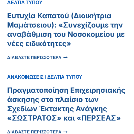
ΣΤΟ
ΔΕΛΤΙΑ ΤΥΠΟΥ
Γ.Ν.
ΚΟΖΑΝΗΣ
Ευτυχία Καπατού (Διοικήτρια
2026
Μαμάτσειου): «Συνεχίζουμε την
αναβάθμιση του Νοσοκομείου με
νέες ειδικότητες»
ΕΥΤΥΧΊΑ
ΔΙΑΒΑΣΤΕ ΠΕΡΙΣΣΟΤΕΡΑ
ΚΑΠΑΤΟΎ
(ΔΙΟΙΚΉΤΡΙΑ
ΜΑΜΆΤΣΕΙΟΥ):
ΑΝΑΚΟΙΝΩΣΕΙΣ
|
ΔΕΛΤΙΑ ΤΥΠΟΥ
«ΣΥΝΕΧΊΖΟΥΜΕ
ΤΗΝ
Πραγματοποίηση Επιχειρησιακής
ΑΝΑΒΆΘΜΙΣΗ
άσκησης στο πλαίσιο των
ΤΟΥ
ΝΟΣΟΚΟΜΕΊΟΥ
Σχεδίων Έκτακτης Ανάγκης
ΜΕ
«ΣΩΣΤΡΑΤΟΣ» και «ΠΕΡΣΕΑΣ»
ΝΈΕΣ
ΕΙΔΙΚΌΤΗΤΕΣ»
ΠΡΑΓΜΑΤΟΠΟΊΗΣΗ
ΔΙΑΒΑΣΤΕ ΠΕΡΙΣΣΟΤΕΡΑ