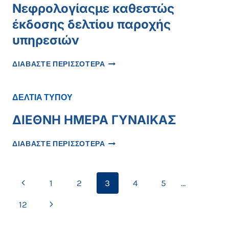
Νεφρολογίαςμε καθεστώς
έκδοσης δελτίου παροχής
υπηρεσιών
ΠΡΌΣΚΛΗΣΗ
ΔΙΑΒΑΣΤΕ ΠΕΡΙΣΣΟΤΕΡΑ
ΕΝΔΙΑΦΈΡΟΝΤΟΣΓΙΑ
ΣΥΝΕΡΓΑΣΊΑ
ΜΕ
ΔΕΛΤΙΑ ΤΥΠΟΥ
ΙΑΤΡΌ
ΕΙΔΙΚΌΤΗΤΑΣ
ΔΙΕΘΝΗ ΗΜΕΡΑ ΓΥΝΑΙΚΑΣ
ΝΕΦΡΟΛΟΓΊΑΣΜΕ
ΚΑΘΕΣΤΏΣ
ΔΙΕΘΝΗ
ΔΙΑΒΑΣΤΕ ΠΕΡΙΣΣΟΤΕΡΑ
ΈΚΔΟΣΗΣ
ΗΜΕΡΑ
ΔΕΛΤΊΟΥ
ΓΥΝΑΙΚΑΣ
ΠΑΡΟΧΉΣ
Page
ΥΠΗΡΕΣΙΏΝ
Previous
1
2
3
4
5
…
navigation
Page
Next
12
Page